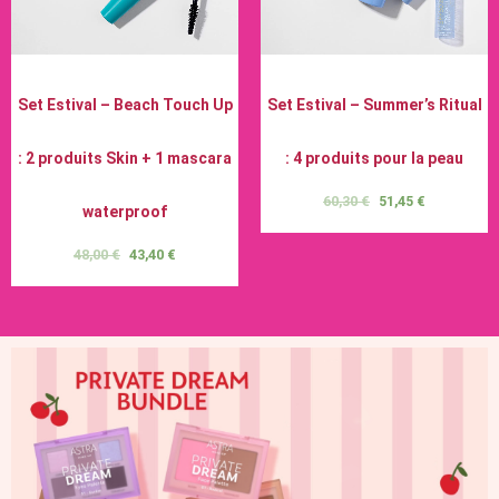
Set Estival – Beach Touch Up
Set Estival – Summer’s Ritual
: 2 produits Skin + 1 mascara
: 4 produits pour la peau
60,30
€
51,45
€
waterproof
48,00
€
43,40
€