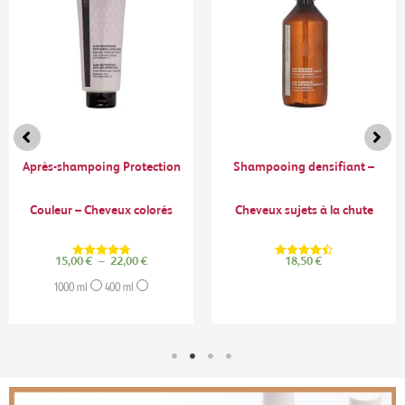
à
22,00 €
Après-shampoing Protection
Shampooing densifiant –
Couleur – Cheveux colorés
Cheveux sujets à la chute
15,00
€
–
22,00
€
18,50
€
Note
Note
4.83
4.50
1000 ml
400 ml
sur 5
sur 5