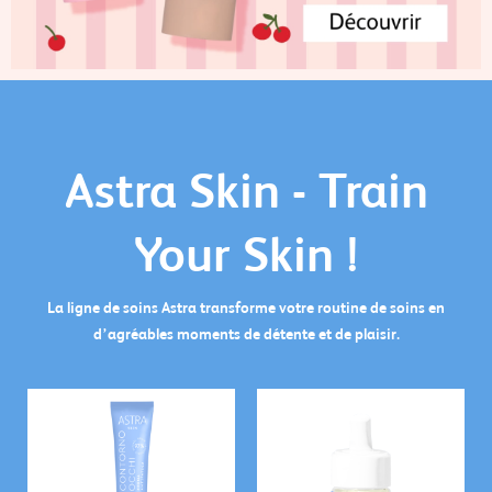
Astra Skin - Train
Your Skin !
La ligne de soins Astra transforme votre routine de soins en
d’agréables moments de détente et de plaisir.