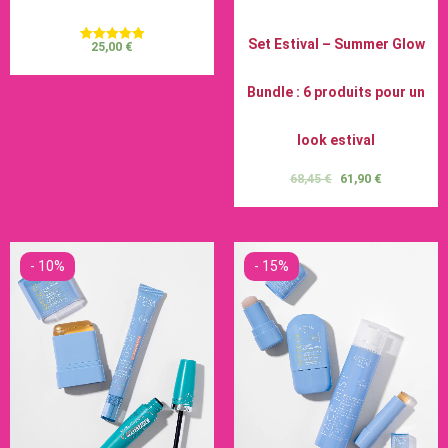
Set Estival – Summer Glow
25,00
€
Note
5.00
sur 5
Bundle : 6 produits pour un
look estival
68,45
€
61,90
€
- 10%
- 15%