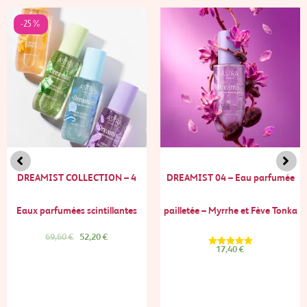
Le
Le
prix
prix
-25%
initial
actuel
était :
est :
69,60 €.
52,20 €.
DREAMIST COLLECTION – 4
DREAMIST 04 – Eau parfumée
Eaux parfumées scintillantes
pailletée – Myrrhe et Fève Tonka
69,60
€
52,20
€
17,40
€
Note
5.00
sur 5