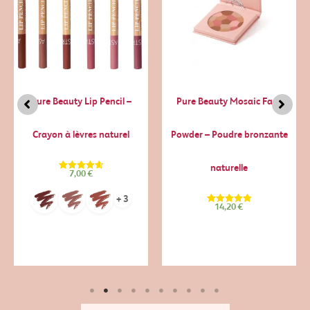
Pure Beauty Lip Pencil –
Pure Beauty Mosaic Face
Crayon à lèvres naturel
Powder – Poudre bronzante
naturelle
7,00
€
Note
4.64
sur 5
+ 3
14,20
€
Note
4.82
sur 5