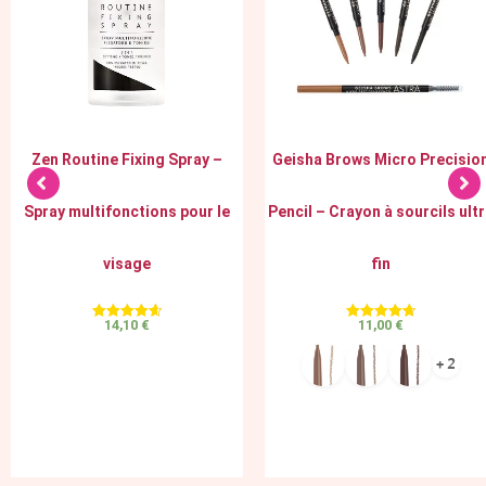
Zen Routine Fixing Spray –
Geisha Brows Micro Precisio
Spray multifonctions pour le
Pencil – Crayon à sourcils ult
visage
fin
14,10
€
11,00
€
Note
Note
4.67
4.77
sur 5
sur 5
+ 2