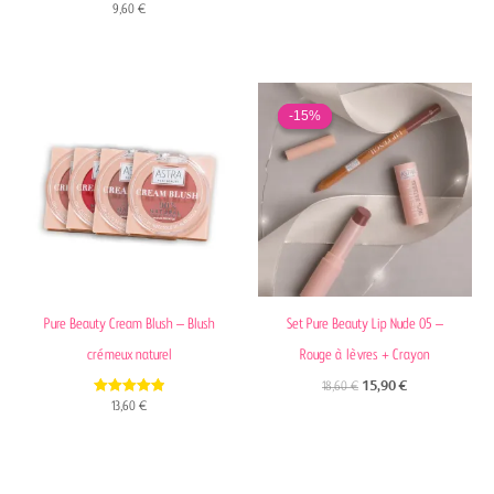
4.50
9,60
€
out of 5
Le
Le
prix
prix
-15%
-15%
initial
actuel
était :
est :
18,60 €.
15,90 €.
Pure Beauty Cream Blush – Blush
Set Pure Beauty Lip Nude 05 –
crémeux naturel
Rouge à lèvres + Crayon
18,60
€
15,90
€
4.92
13,60
€
out of 5