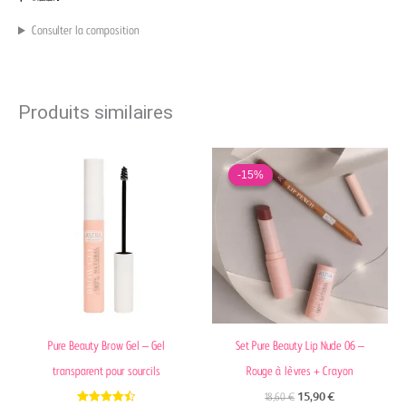
Consulter la composition
Produits similaires
Le
Le
prix
prix
-15%
-15%
initial
actuel
était :
est :
18,60 €.
15,90 €.
Pure Beauty Brow Gel – Gel
Set Pure Beauty Lip Nude 06 –
transparent pour sourcils
Rouge à lèvres + Crayon
18,60
€
15,90
€