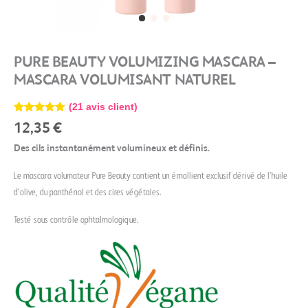
PURE BEAUTY VOLUMIZING MASCARA –
MASCARA VOLUMISANT NATUREL
(
21
avis client)
Noté
21
4.86
12,35
€
sur 5
basé sur
Des cils instantanément volumineux et définis.
notations
client
Le mascara volumateur Pure Beauty contient un émollient exclusif dérivé de l’huile
d’olive, du panthénol et des cires végétales.
Testé sous contrôle ophtalmologique.