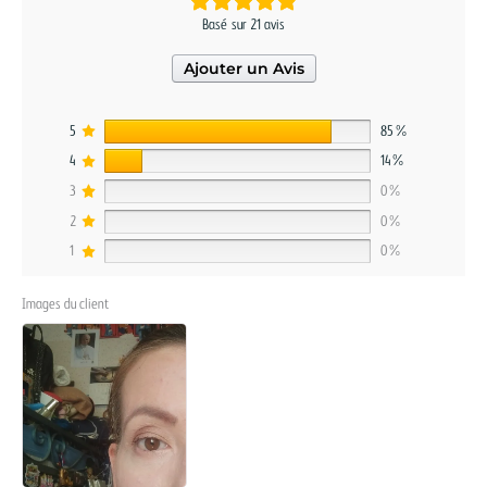
Basé sur 21 avis
Ajouter un Avis
5
85%
4
14%
3
0%
2
0%
1
0%
Images du client