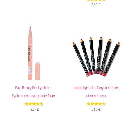
4.94
8,90
€
out of 5
Pure Beauty Pen Eyeliner –
Jumbo Lipstick – Crayon à lèvres
Eyeliner noir avec pointe feutre
ultra-crèmeux
4.60
4.60
12,35
€
8,90
€
out of 5
out of 5