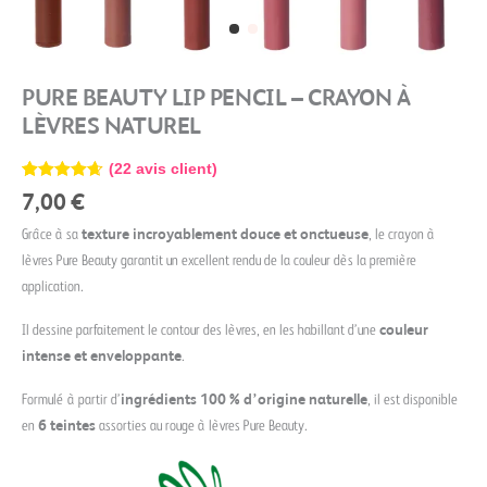
PURE BEAUTY LIP PENCIL – CRAYON À
LÈVRES NATUREL
(
22
avis client)
Noté
22
4.64
7,00
€
sur 5
basé sur
Grâce à sa
texture incroyablement douce et onctueuse
, le crayon à
notations
client
lèvres Pure Beauty garantit un excellent rendu de la couleur dès la première
application.
Il dessine parfaitement le contour des lèvres, en les habillant d’une
couleur
intense et enveloppante
.
Formulé à partir d’
ingrédients 100 % d’origine naturelle
, il est disponible
en
6 teintes
assorties au rouge à lèvres Pure Beauty.