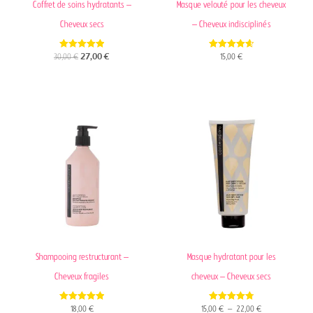
Coffret de soins hydratants –
Masque velouté pour les cheveux
Cheveux secs
– Cheveux indisciplinés
5.00
4.67
30,00
€
27,00
€
15,00
€
out of 5
out of 5
Plage
de
prix :
15,00 €
à
22,00 €
Shampooing restructurant –
Masque hydratant pour les
Cheveux fragiles
cheveux – Cheveux secs
5.00
4.83
18,00
€
15,00
€
–
22,00
€