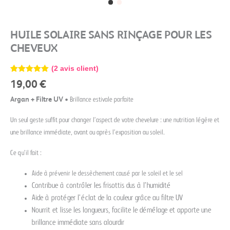
HUILE SOLAIRE SANS RINÇAGE POUR LES
CHEVEUX
(
2
avis client)
Noté
2
5.00
19,00
€
sur 5
basé sur
Argan + Filtre UV
• Brillance estivale parfaite
notations
client
Un seul geste suffit pour changer l’aspect de votre chevelure : une nutrition légère et
une brillance immédiate, avant ou après l’exposition au soleil.
Ce qu’il fait :
Aide à prévenir le dessèchement causé par le soleil et le sel
Contribue à contrôler les frisottis dus à l’humidité
Aide à protéger l’éclat de la couleur grâce au filtre UV
Nourrit et lisse les longueurs, facilite le démêlage et apporte une
brillance immédiate sans alourdir