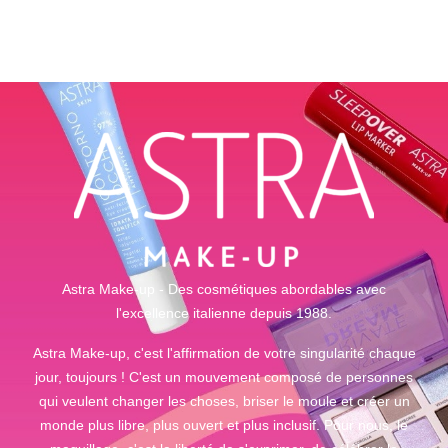
out of 5
out of 5
Astra Make-up - Des cosmétiques abordables avec
l'excellence italienne depuis 1988.
Astra Make-up, c'est l'affirmation de votre singularité chaque
jour, toujours ! C'est un mouvement composé de personnes
qui veulent changer les choses, briser le moule et créer un
monde plus libre, plus ouvert et plus inclusif. Pour nous, le