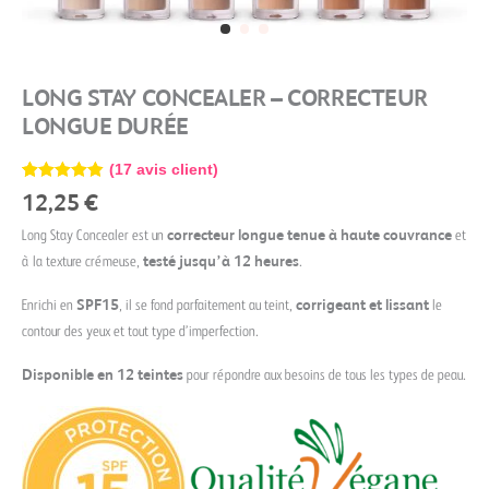
LONG STAY CONCEALER – CORRECTEUR
LONGUE DURÉE
(
17
avis client)
Noté
17
4.82
12,25
€
sur 5
basé sur
Long Stay Concealer est un
correcteur longue tenue à haute couvrance
et
notations
client
à la texture crémeuse,
testé jusqu’à 12 heures
.
Enrichi en
SPF15
, il se fond parfaitement au teint,
corrigeant et lissant
le
contour des yeux et tout type d’imperfection.
Disponible en 12 teintes
pour répondre aux besoins de tous les types de peau.