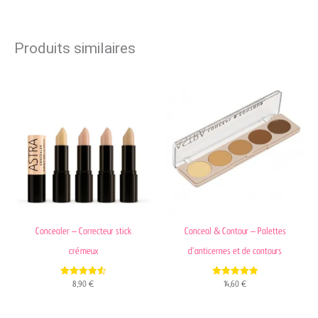
Produits similaires
Concealer – Correcteur stick
Conceal & Contour – Palettes
crémeux
d’anticernes et de contours
4.62
5.00
8,90
€
14,60
€
out of 5
out of 5