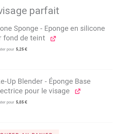
isage parfait
cone Sponge - Eponge en silicone
 fond de teint
uter pour
5,25
€
e-Up Blender - Éponge Base
ectrice pour le visage
uter pour
5,85
€