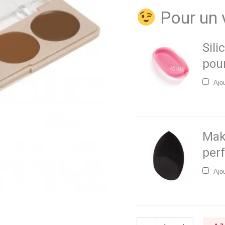
Pour un v
Sili
pour
Ajo
Mak
perf
Ajo