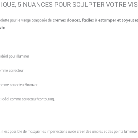
NIQUE, 5 NUANCES POUR SCULPTER VOTRE VI
palette pour le visage composée de
crèmes douces, faciles à estomper et soyeuse
ble
.
 idéal pour illuminer
comme correcteur
comme correcteur/bronzer
: idéal comme correcteur/contouring.
, il est possible de masquer les imperfections ou de créer des ombres et des points lumineux