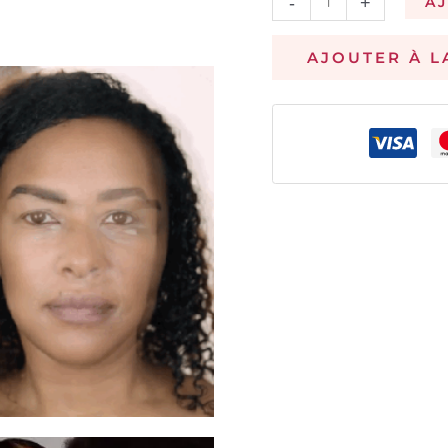
-
+
A
AJOUTER À L