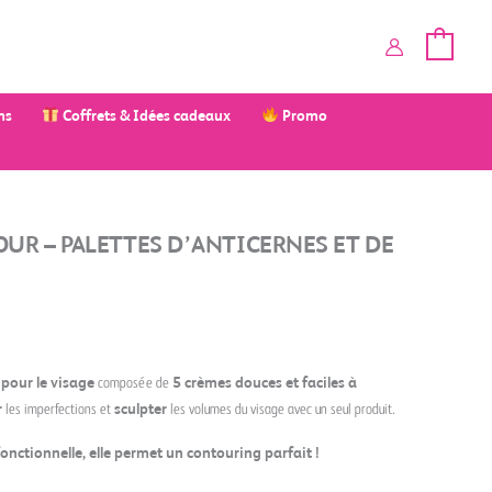
ms
Coffrets & Idées cadeaux
Promo
UR – PALETTES D’ANTICERNES ET DE
 pour le visage
composée de
5 crèmes douces et faciles à
r
les imperfections et
sculpter
les volumes du visage avec un seul produit.
nctionnelle, elle permet un contouring parfait !