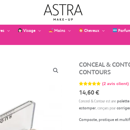
res
Visage
Mains
Cheveux
Parfu
quantité
CONCEAL & CONTO
de
CONTOURS
Conceal
&
(
2
avis client)
Contour
Noté
2
5.00
14,60
€
-
sur 5
basé sur
Palettes
Conceal & Contour est une
palette
notations
d'anticernes
client
estomper
, conçues pour
corrige
et
de
Compacte, pratique et multifo
contours