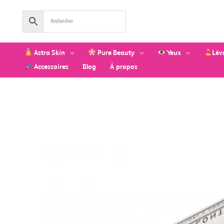
Aller
au
contenu
Astra Skin
Pure Beauty
Yeux
Lèv
Accessoires
Blog
À propos