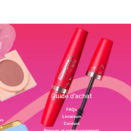
Guide d’achat
FAQs
Livraison
ns
Contact
le
Retours et remboursements