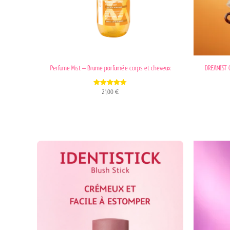
Perfume Mist – Brume parfumée corps et cheveux
DREAMIST 
4.67
21,00
€
out of 5