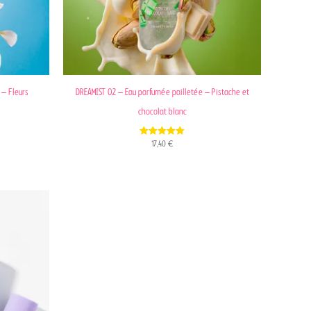
 – Fleurs
DREAMIST 02 – Eau parfumée pailletée – Pistache et
chocolat blanc
5.00
17,40
€
out of 5
€.