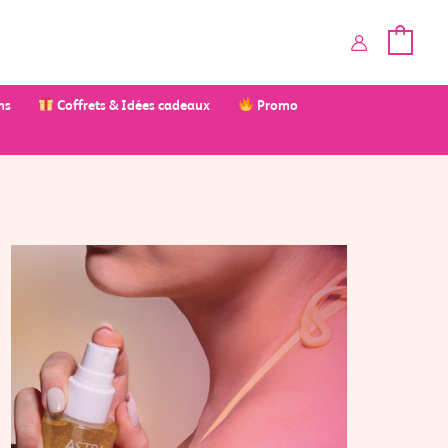
ms
Coffrets & Idées cadeaux
Promo