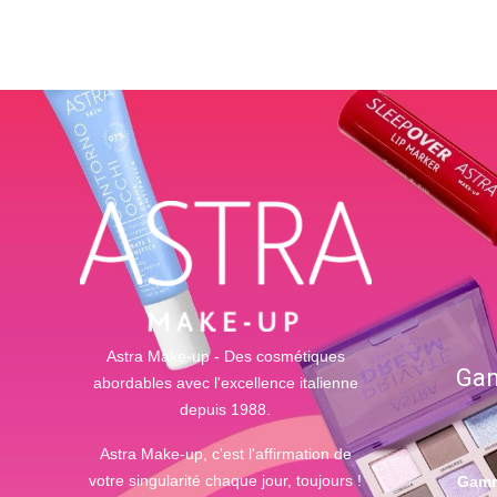
Astra Make-up - Des cosmétiques
Gam
abordables avec l'excellence italienne
depuis 1988.
Astra Make-up, c'est l'affirmation de
votre singularité chaque jour, toujours !
Gamm