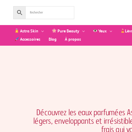
Aller
au
contenu
Astra Skin
Pure Beauty
Yeux
Lèv
Accessoires
Blog
À propos
Découvrez les eaux parfumées As
légers, enveloppants et irrésistib
frais qui 