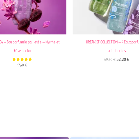
04 – Eau parfumée pailletée – Myrrhe et
DREAMIST COLLECTION – 4 Eaux par
Fève Tonka
scintillantes
69,60
€
52,20
€
5.00
17,40
€
out of 5