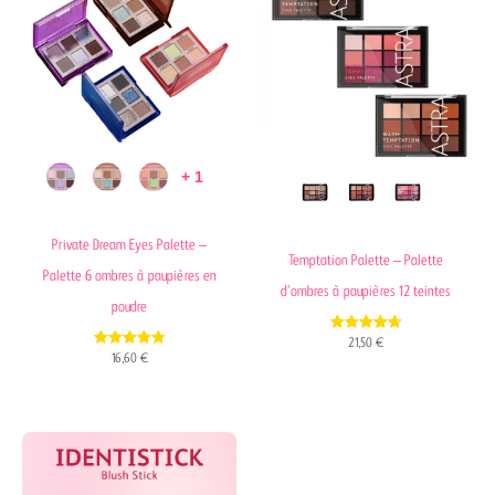
+ 1
Private Dream Eyes Palette –
Temptation Palette – Palette
Palette 6 ombres à paupières en
d’ombres à paupières 12 teintes
poudre
4.72
21,50
€
out of 5
4.78
16,60
€
out of 5