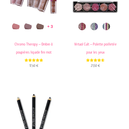
+ 3
Chromo Therapy – Ombre à
Virtual Cult – Palette pailletée
paupières liquide fini mat
pour les yeux
4.90
4.69
17,40
€
21,50
€
out of 5
out of 5