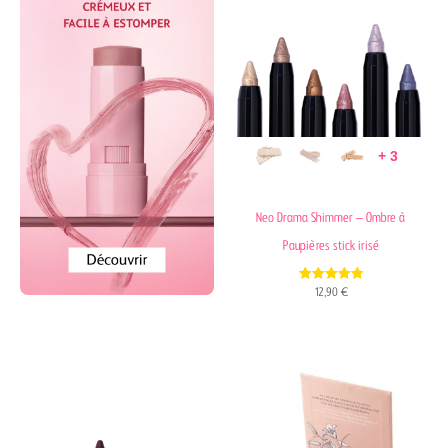
+ 3
Neo Drama Shimmer – Ombre à
Paupières stick irisé
4.81
12,90
€
out of 5