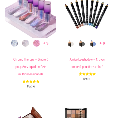
+ 3
+ 6
Chromo Therapy – Ombre à
Jumbo Eyeshadow – Crayon
paupières liquide reflets
ombre à paupières coloré
multidimensionnels
4.70
8,90
€
out of 5
4.79
17,40
€
out of 5