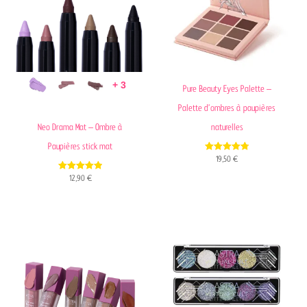
+ 3
Pure Beauty Eyes Palette –
Palette d’ombres à paupières
Neo Drama Mat – Ombre à
naturelles
Paupières stick mat
4.85
19,50
€
out of 5
4.88
12,90
€
out of 5