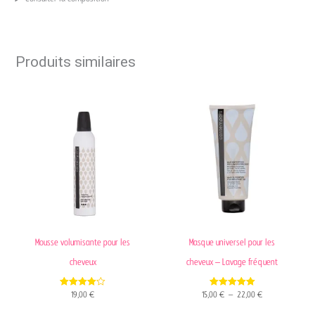
Produits similaires
Plage
de
prix :
15,00 €
à
22,00 €
Mousse volumisante pour les
Masque universel pour les
cheveux
cheveux – Lavage fréquent
4.00
5.00
19,00
€
15,00
€
–
22,00
€
out of 5
out of 5