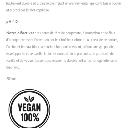
hautement durable et à très faible impact environnemental, qui contribue à nourrir
et à protéger la fibre capillaire.
pH 4,0
Notes olfactives
: les notes de tête de bergamote, d’osmanthus et de fleur
d’oranger captivent l’attention par leur fraîcheur vibrante. Au cœur de ce parfum,
l’ambre et le musc blanc se marient harmonieusement, créant une symphonie
enveloppante et sensuelle. Enfin, les notes de fond profondes de patchouli, de
vanille et de vétiver laissent une empreinte durable, offrant un sillage intense et
fascinant.
200 ml