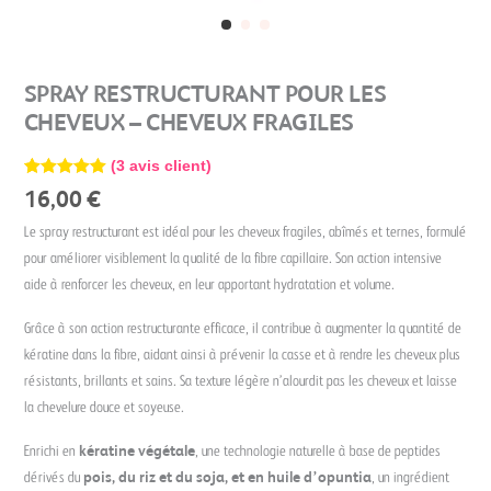
SPRAY RESTRUCTURANT POUR LES
CHEVEUX – CHEVEUX FRAGILES
(
3
avis client)
Noté
3
5.00
16,00
€
sur 5
basé sur
Le spray restructurant est idéal pour les cheveux fragiles, abîmés et ternes, formulé
notations
client
pour améliorer visiblement la qualité de la fibre capillaire. Son action intensive
aide à renforcer les cheveux, en leur apportant hydratation et volume.
Grâce à son action restructurante efficace, il contribue à augmenter la quantité de
kératine dans la fibre, aidant ainsi à prévenir la casse et à rendre les cheveux plus
résistants, brillants et sains. Sa texture légère n’alourdit pas les cheveux et laisse
la chevelure douce et soyeuse.
Enrichi en
kératine végétale
, une technologie naturelle à base de peptides
dérivés du
pois, du riz et du soja, et en huile d’opuntia
, un ingrédient