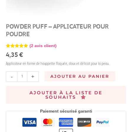
POWDER PUFF – APPLICATEUR POUR
POUDRE
(
2
avis client)
Noté
2
5.00
4,35
€
sur 5
basé sur
Applicateur en forme de houppette floquée, doux et délicat pour la peau.
notations
client
-
+
AJOUTER AU PANIER
AJOUTER À LA LISTE DE
SOUHAITS
Paiement sécurisé garanti