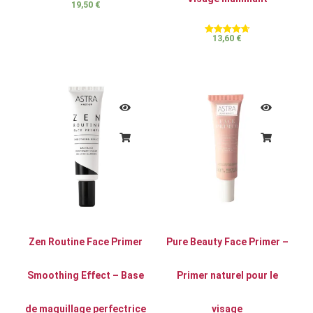
19,50
€
Note
4.80
sur 5
13,60
€
Note
4.70
sur 5
Zen Routine Face Primer
Pure Beauty Face Primer –
Smoothing Effect – Base
Primer naturel pour le
de maquillage perfectrice
visage