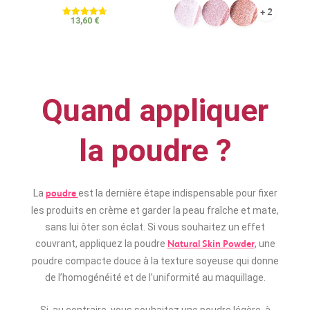
sur 5
+ 2
13,60
€
Note
4.70
sur 5
Quand appliquer
la poudre ?
La
est la dernière étape indispensable pour fixer
poudre
les produits en crème et garder la peau fraîche et mate,
sans lui ôter son éclat. Si vous souhaitez un effet
couvrant, appliquez la poudre
, une
Natural Skin Powder
poudre compacte douce à la texture soyeuse qui donne
de l’homogénéité et de l’uniformité au maquillage.
Si, au contraire, vous souhaitez une poudre légère, à