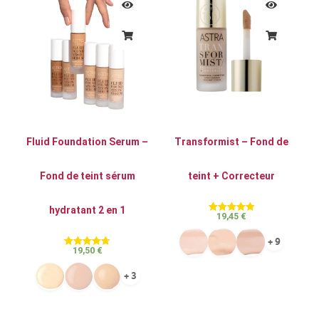
initial
actuel
était :
est :
16,00 €.
14,45 €.
Fluid Foundation Serum –
Transformist – Fond de
Fond de teint sérum
teint + Correcteur
hydratant 2 en 1
19,45
€
Note
4.84
sur 5
+ 9
19,50
€
Note
4.67
sur 5
+ 3