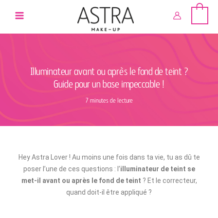
Aller
au
contenu
Illuminateur avant ou après le fond de teint ?
Guide pour un base impeccable !
7 minutes de lecture
Hey Astra Lover ! Au moins une fois dans ta vie, tu as dû te
poser l’une de ces questions : l’
illuminateur de teint se
met-il avant ou après le fond de teint
? Et le correcteur,
quand doit-il être appliqué ?