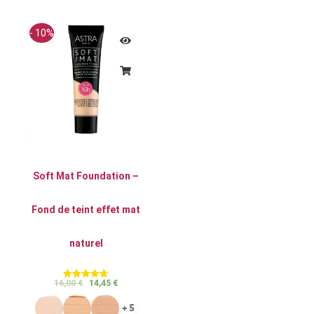
- 10%
Soft Mat Foundation –
Fond de teint effet mat
naturel
16,00
€
14,45
€
Note
4.70
sur 5
+ 5