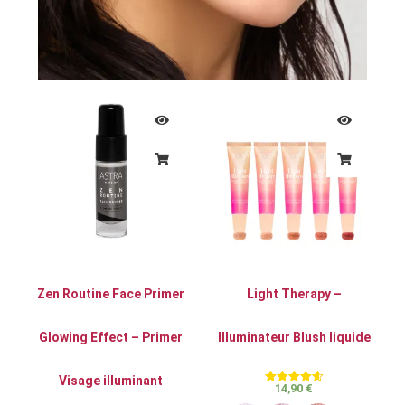
Zen Routine Face Primer
Light Therapy –
Glowing Effect – Primer
Illuminateur Blush liquide
Visage illuminant
14,90
€
Note
4.62