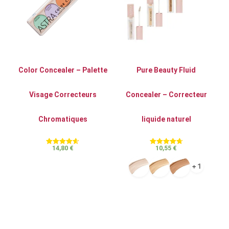
Color Concealer – Palette
Pure Beauty Fluid
Visage Correcteurs
Concealer – Correcteur
Chromatiques
liquide naturel
14,80
€
10,55
€
Note
Note
4.60
4.76
sur 5
sur 5
+ 1