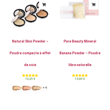
Natural Skin Powder –
Pure Beauty Mineral
Poudre compacte à effet
Banana Powder – Poudre
de soie
libre naturelle
12,25
€
13,60
€
Note
Note
4.73
4.74
sur 5
sur 5
+ 4