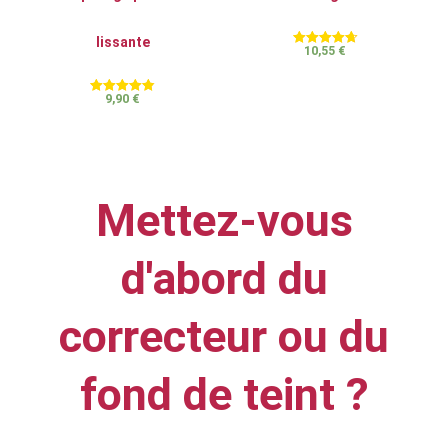
lissante
10,55
€
Note
4.71
sur 5
9,90
€
Note
4.80
sur 5
Mettez-vous
d'abord du
correcteur ou du
fond de teint ?