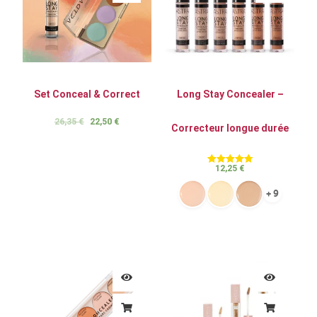
Set Conceal & Correct
Long Stay Concealer –
26,35
€
22,50
€
Correcteur longue durée
12,25
€
Note
4.82
sur 5
+ 9