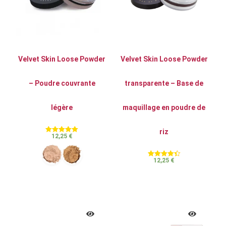
Velvet Skin Loose Powder
Velvet Skin Loose Powder
– Poudre couvrante
transparente – Base de
légère
maquillage en poudre de
riz
12,25
€
Note
5.00
sur 5
12,25
€
Note
4.44
sur 5