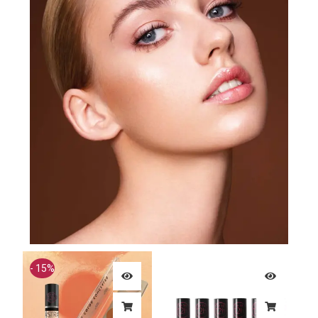
Le
Le
prix
prix
- 15%
initial
actuel
était :
est :
26,35 €.
22,50 €.