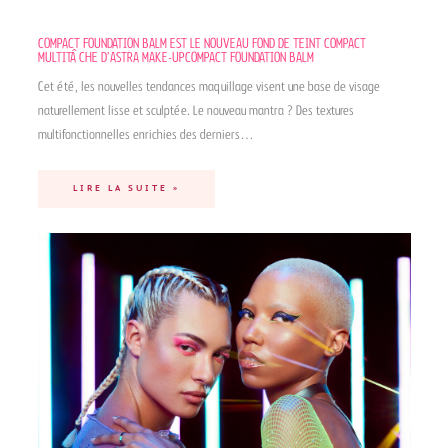
COMPACT FOUNDATION BALM EST LE NOUVEAU FOND DE TEINT COMPACT
MULTITÂCHE D’ASTRA MAKE-UPCOMPACT FOUNDATION BALM
Cet été, les nouvelles tendances maquillage visent une base de visage
naturellement lisse et sculptée. Le nouveau mantra ? Des textures
multifonctionnelles enrichies des derniers…
LIRE LA SUITE »