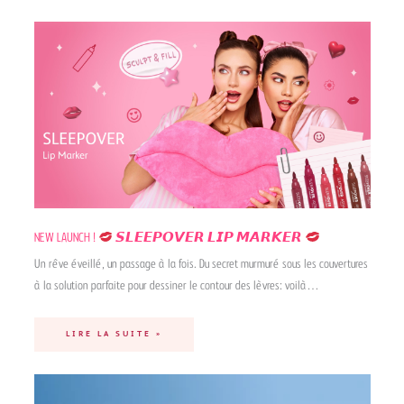
NEW LAUNCH !
𝙎𝙇𝙀𝙀𝙋𝙊𝙑𝙀𝙍 𝙇𝙄𝙋 𝙈𝘼𝙍𝙆𝙀𝙍
Un rêve éveillé, un passage à la fois. Du secret murmuré sous les couvertures
à la solution parfaite pour dessiner le contour des lèvres: voilà…
LIRE LA SUITE »