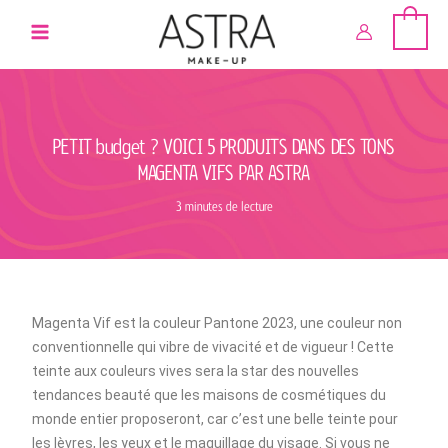
Aller
au
contenu
PETIT budget ? VOICI 5 PRODUITS DANS DES TONS
MAGENTA VIFS PAR ASTRA
3 minutes de lecture
Magenta Vif est la couleur Pantone 2023, une couleur non
conventionnelle qui vibre de vivacité et de vigueur ! Cette
teinte aux couleurs vives sera la star des nouvelles
tendances beauté que les maisons de cosmétiques du
monde entier proposeront, car c’est une belle teinte pour
les lèvres, les yeux et le maquillage du visage. Si vous ne