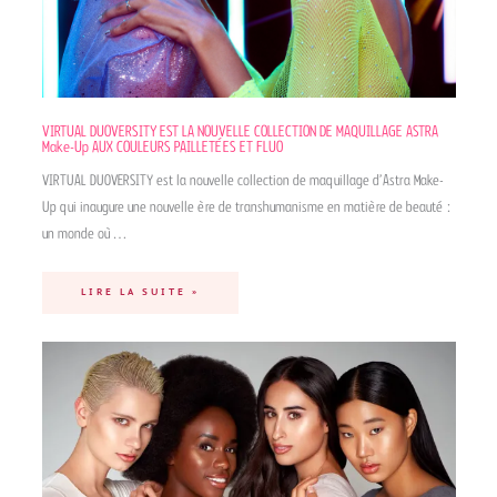
VIRTUAL DUOVERSITY EST LA NOUVELLE COLLECTION DE MAQUILLAGE ASTRA
Make-Up AUX COULEURS PAILLETÉES ET FLUO
VIRTUAL DUOVERSITY est la nouvelle collection de maquillage d’Astra Make-
Up qui inaugure une nouvelle ère de transhumanisme en matière de beauté :
un monde où…
LIRE LA SUITE »