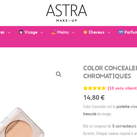
res
Visage
Mains
Cheveux
Parfu
quantité
COLOR CONCEALER
de
CHROMATIQUES
Color
Concealer
(
10
avis client
-
Noté
10
4.60
14,80
€
Palette
sur 5
basé sur
Visage
Color Concealer est la
palette vi
notations
Correcteurs
client
beauté
du visage.
Chromatiques
Elle se compose de
5 correcteurs
du teint. Chaque couleur répond à un