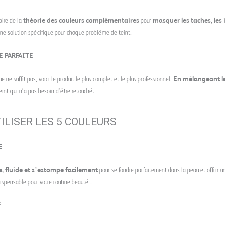
pire de la
théorie des couleurs complémentaires
pour
masquer les taches, les 
ne solution spécifique pour chaque problème de teint.
 PARFAITE
e ne suffit pas, voici le produit le plus complet et le plus professionnel.
En mélangeant le
teint qui n’a pas besoin d’être retouché.
LISER LES 5 COULEURS
E
, fluide et s’estompe facilement
pour se fondre parfaitement dans la peau et offrir un
ispensable pour votre routine beauté !
?