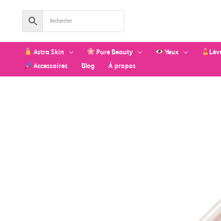
Aller
au
contenu
Astra Skin
Pure Beauty
Yeux
Lèv
Accessoires
Blog
À propos