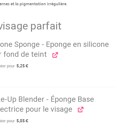
ernes et la pigmentation irrégulière
.
isage parfait
cone Sponge - Eponge en silicone
 fond de teint
uter pour
5,25
€
e-Up Blender - Éponge Base
ectrice pour le visage
uter pour
5,85
€