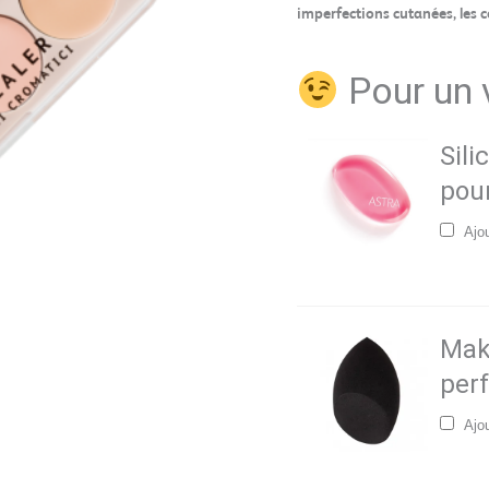
imperfections cutanées, les c
Pour un v
Sili
pour
Ajo
Mak
perf
Ajo