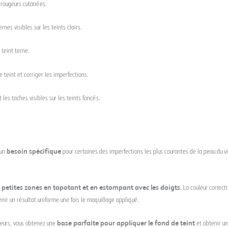
 rougeurs cutanées.
nes visibles sur les teints clairs.
 teint terne.
e teint et corriger les imperfections.
 les taches visibles sur les teints foncés.
 un
besoin spécifique
pour certaines des imperfections les plus courantes de la peau du v
 petites zones en tapotant et en estompant avec les doigts
. La couleur correc
tenir un résultat uniforme une fois le maquillage appliqué.
leurs, vous obtenez une
base parfaite pour appliquer le fond de teint
et obtenir un