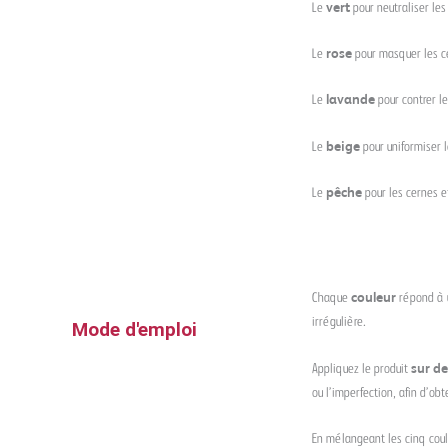
Le
vert
pour neutraliser les
Le
rose
pour masquer les cer
Le
lavande
pour contrer le
Le
beige
pour uniformiser l
Le
pêche
pour les cernes et
Chaque
couleur
répond à
irrégulière.
Mode d'emploi
Appliquez le produit
sur de
ou l’imperfection, afin d’ob
En mélangeant les cinq cou