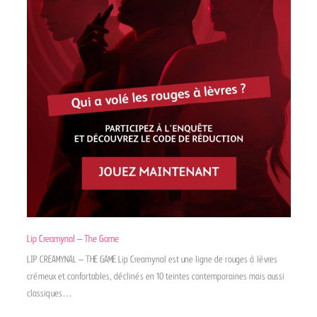
Lip Creamynal – The Game
LIP CREAMYNAL – THE GAME Lip Creamynal est une ligne de rouges à lèvres
crémeux et confortables, déclinés en 10 teintes contemporaines mais aussi
classiques…