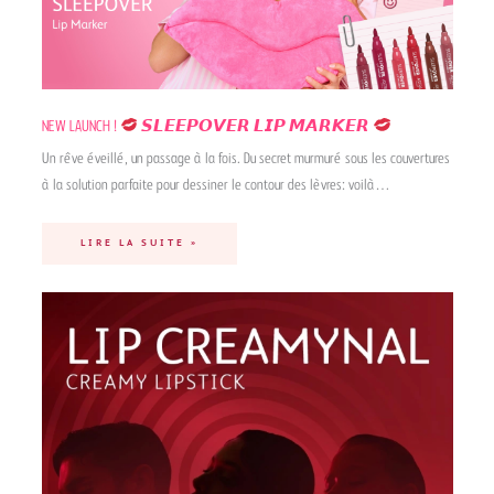
NEW LAUNCH !
𝙎𝙇𝙀𝙀𝙋𝙊𝙑𝙀𝙍 𝙇𝙄𝙋 𝙈𝘼𝙍𝙆𝙀𝙍
Un rêve éveillé, un passage à la fois. Du secret murmuré sous les couvertures
à la solution parfaite pour dessiner le contour des lèvres: voilà…
LIRE LA SUITE »