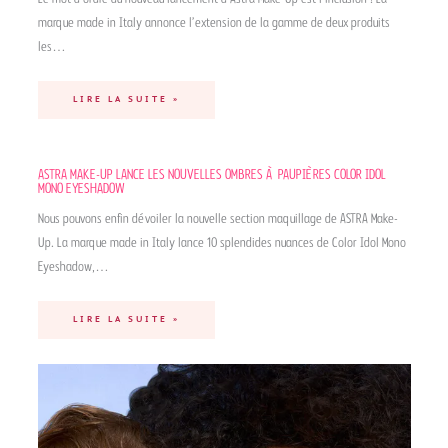
marque made in Italy annonce l’extension de la gamme de deux produits
les…
LIRE LA SUITE »
ASTRA MAKE-UP LANCE LES NOUVELLES OMBRES À PAUPIÈRES COLOR IDOL
MONO EYESHADOW
Nous pouvons enfin dévoiler la nouvelle section maquillage de ASTRA Make-
Up. La marque made in Italy lance 10 splendides nuances de Color Idol Mono
Eyeshadow,…
LIRE LA SUITE »