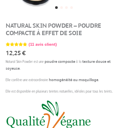
NATURAL SKIN POWDER – POUDRE
COMPACTE À EFFET DE SOIE
(
11
avis client)
Noté
11
4.73
12,25
€
sur 5
basé sur
Natural Skin Powder est une
poudre compacte
à la
texture douce et
notations
client
soyeuse
.
Elle confère une extraordinaire
homogénéité au maquillage
.
Elle est disponible en plusieurs teintes naturelles, idéales pour tous les teints.