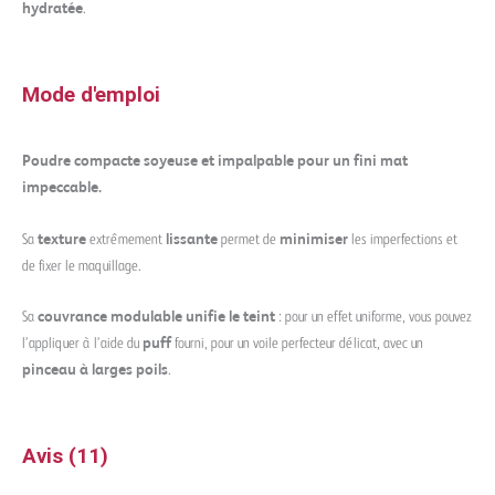
hydratée
.
Mode d'emploi
Poudre compacte soyeuse et impalpable pour un fini mat
impeccable.
Sa
texture
extrêmement
lissante
permet de
minimiser
les imperfections et
de fixer le maquillage.
Sa
couvrance modulable unifie le teint
: pour un effet uniforme, vous pouvez
l’appliquer à l’aide du
puff
fourni, pour un voile perfecteur délicat, avec un
pinceau à larges poils
.
Avis (11)