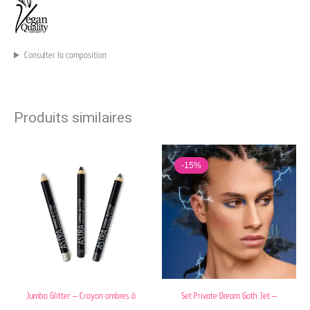
Consulter la composition
Produits similaires
Le
Le
prix
prix
-15%
-15%
initial
actuel
était :
est :
32,60 €.
27,80 €.
Jumbo Glitter – Crayon ombres à
Set Private Dream Goth Jet –