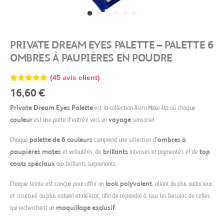
PRIVATE DREAM EYES PALETTE – PALETTE 6
OMBRES À PAUPIÈRES EN POUDRE
(
45
avis client)
Noté
45
4.78
16,60
€
sur 5
basé sur
Private Dream Eyes Palette
est la collection Astra Make-Up où chaque
notations
client
couleur
est une porte d’entrée vers un
voyage
sensoriel.
Chaque
palette de 6 couleurs
comprend une sélection d’
ombres à
paupières mates
et veloutées, de
brillants
intenses et pigmentés et de
top
coats spéciaux
aux brillants surprenants.
Chaque teinte est conçue pour offrir un
look polyvalent
, allant du plus audacieux
et structuré au plus naturel et délicat, afin de répondre à tous les besoins de celles
qui recherchent un
maquillage exclusif
.