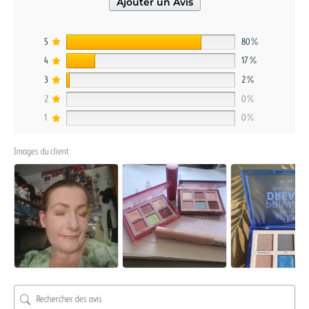
Ajouter un Avis
5
80%
4
17%
3
2%
2
0%
1
0%
Images du client