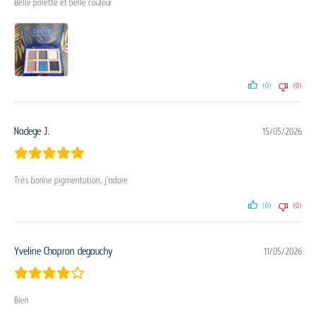
Belle palette et belle couleur
(0)
(0)
Nadege J.
15/05/2026
Très bonne pigmentation, j’adore
(0)
(0)
Yveline Chapron degauchy
11/05/2026
Bien