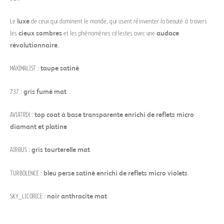
Le
luxe
de ceux qui dominent le monde, qui osent réinventer la beauté à travers
les
cieux sombres
et les phénomènes célestes avec une
audace
révolutionnaire
.
MAXIMALIST :
taupe satiné
737 :
gris fumé mat
AVIATRIX :
top coat à base transparente enrichi de reflets micro
diamant et platine
AIRBUS :
gris tourterelle mat
TURBOLENCE :
bleu perse satiné enrichi de reflets micro violets
SKY_LICORICE :
noir anthracite mat