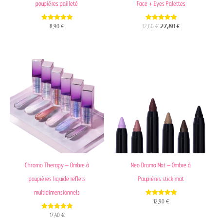
paupières pailleté
Face + Eyes Palettes
4.86
5.00
8,90
€
32,60
€
27,80
€
out of 5
out of 5
Chromo Therapy – Ombre à
Neo Drama Mat – Ombre à
paupières liquide reflets
Paupières stick mat
multidimensionnels
4.88
12,90
€
out of 5
4.79
17,40
€