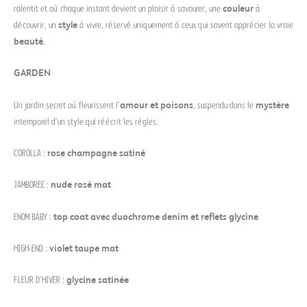
ralentit et où chaque instant devient un plaisir à savourer, une
couleur
à
découvrir, un
style
à vivre, réservé uniquement à ceux qui savent apprécier la vraie
beauté
.
GARDEN
Un jardin secret où fleurissent l’
amour et poisons
, suspendu dans le
mystère
intemporel d’un style qui réécrit les règles.
COROLLA :
rose champagne satiné
JAMBOREE :
nude rosé mat
ENOM BABY :
top coat avec duochrome denim et reflets glycine
HIGH-END :
violet taupe mat
FLEUR D’HIVER :
glycine satinée