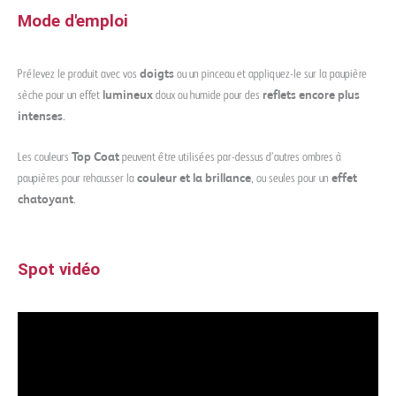
Mode d'emploi
Prélevez le produit avec vos
doigts
ou un pinceau et appliquez-le sur la paupière
sèche pour un effet
lumineux
doux ou humide pour des
reflets encore plus
intenses
.
Les couleurs
Top Coat
peuvent être utilisées par-dessus d’autres ombres à
paupières pour rehausser la
couleur et la brillance
, ou seules pour un
effet
chatoyant
.
Spot vidéo