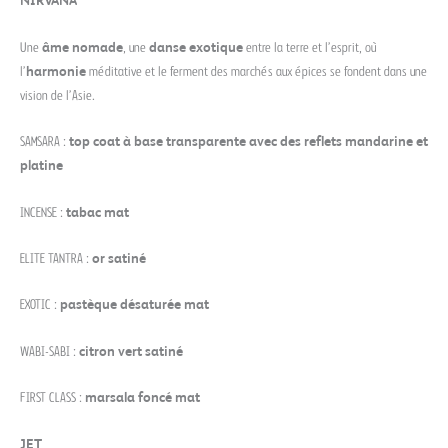
NIRVANA
Une
âme nomade
, une
danse exotique
entre la terre et l’esprit, où
l’
harmonie
méditative et le ferment des marchés aux épices se fondent dans une
vision de l’Asie.
SAMSARA :
top coat à base transparente avec des reflets mandarine et
platine
INCENSE :
tabac mat
ELITE TANTRA :
or satiné
EXOTIC :
pastèque désaturée mat
WABI-SABI :
citron vert satiné
FIRST CLASS :
marsala foncé mat
JET