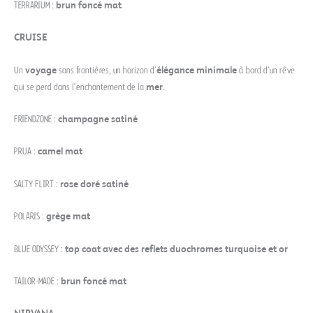
TERRARIUM :
brun foncé mat
CRUISE
Un
voyage
sans frontières, un horizon d’
élégance minimale
à bord d’un rêve
qui se perd dans l’enchantement de la
mer
.
FRIENDZONE :
champagne satiné
PRUA :
camel mat
SALTY FLIRT :
rose doré satiné
POLARIS :
grège mat
BLUE ODYSSEY :
top coat avec des reflets duochromes turquoise et or
TAILOR-MADE :
brun foncé mat