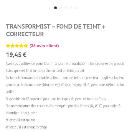
TRANSFORMIST – FOND DE TEINT +
CORRECTEUR
(
38
avis client)
Noté
38
4.84
19,45
€
sur 5
basé sur
Avec ses qualités de caméléon, Transformist Foundation + Concealer est le produit
notations
client
Astra qui met fin à la recherche du fond de teint parfait.
Sa formule innovante à double action – fond de teint + correcteur – agit sur la peau
comme un traitement de chirurgie esthétique : visage lifté, peau sans défaut, teint
unifié.
Disponible en 12 couleurs* pour tous les types de peau et tous les âges.
*La nomenclature des couleurs est marquée par des lettres (N, W, C) pour aider à
identifier le sous-ton :
N lorsqu’il est neutre
W lorsqu’il est chaud/orangé