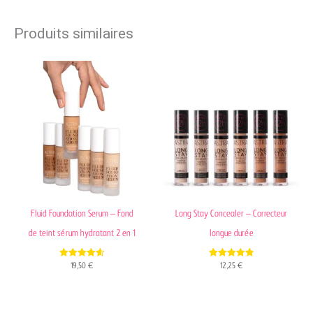
Produits similaires
Fluid Foundation Serum – Fond
Long Stay Concealer – Correcteur
de teint sérum hydratant 2 en 1
longue durée
4.67
4.82
19,50
€
12,25
€
out of 5
out of 5