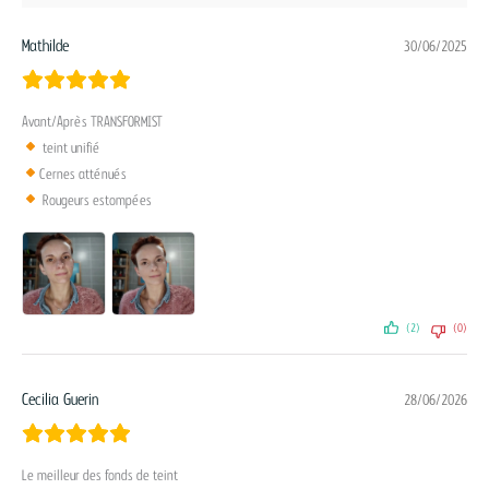
Mathilde
30/06/2025
Avant/Après TRANSFORMIST
teint unifié
Cernes atténués
Rougeurs estompées
(2)
(0)
Cecilia Guerin
28/06/2026
Le meilleur des fonds de teint