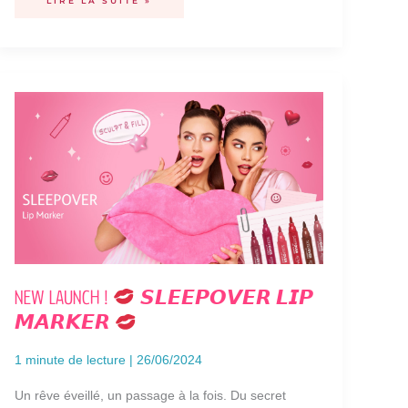
LIRE LA SUITE »
NEW
LAUNCH
!
𝙎𝙇𝙀𝙀𝙋𝙊𝙑𝙀𝙍
𝙇𝙄𝙋
𝙈𝘼𝙍𝙆𝙀𝙍
NEW LAUNCH !
𝙎𝙇𝙀𝙀𝙋𝙊𝙑𝙀𝙍 𝙇𝙄𝙋
𝙈𝘼𝙍𝙆𝙀𝙍
1 minute de lecture
|
26/06/2024
Un rêve éveillé, un passage à la fois. Du secret