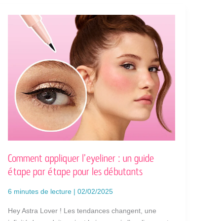
COMMENT
APPLIQUER
L’EYELINER
:
UN
GUIDE
ÉTAPE
PAR
ÉTAPE
POUR
LES
DÉBUTANTS
Comment appliquer l’eyeliner : un guide
étape par étape pour les débutants
6 minutes de lecture
|
02/02/2025
Hey Astra Lover ! Les tendances changent, une