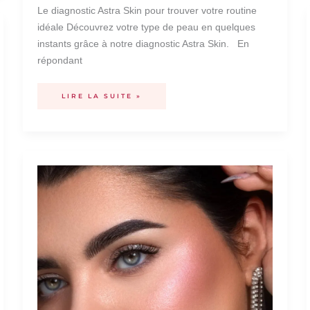
Le diagnostic Astra Skin pour trouver votre routine
idéale Découvrez votre type de peau en quelques
instants grâce à notre diagnostic Astra Skin. En
répondant
LIRE LA SUITE »
MAQUILLAGE
POUR
LE
RÉVEILLON
2024
:
COMMENT
BRILLER
AVEC
UN
LOOK
FESTIF
IRRÉSISTIBLE