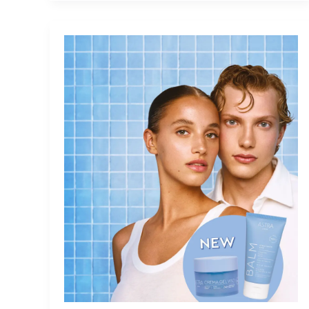
NEW
LAUNCH
!
ASTRA
SKIN
AJOUTE
2
NOUVEAUX
PRODUITS
À
SA
GAMME
DE
SOINS