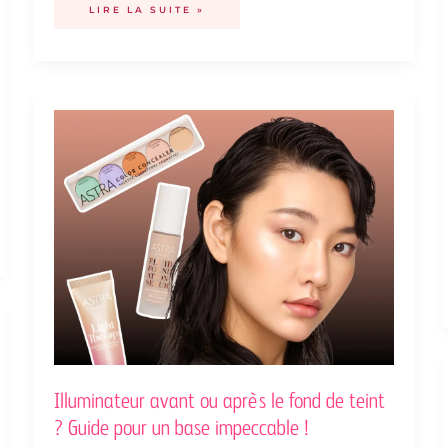
LIRE LA SUITE »
ILLUMINATEUR
AVANT
OU
APRÈS
LE
FOND
DE
TEINT
?
GUIDE
POUR
UN
BASE
IMPECCABLE
!
Illuminateur avant ou après le fond de teint
? Guide pour un base impeccable !