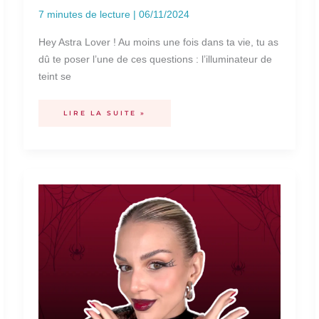
7 minutes de lecture
|
06/11/2024
Hey Astra Lover ! Au moins une fois dans ta vie, tu as
dû te poser l’une de ces questions : l’illuminateur de
teint se
LIRE LA SUITE »
IDÉES
DE
MAQUILLAGE
POUR
HALLOWEEN
:
TUTORIEL
POUR
UN
MAQUILLAGE
EFFRAYANT