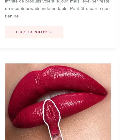
infinité de produits voient le jour, mais l’eyeliner reste
un incontournable indémodable. Peut-être parce que
rien ne
LIRE LA SUITE »
COMMENT
METTRE
DU
ROUGE
À
LÈVRES
SANS
FAUTE
?
NOS
ASTUCES
!