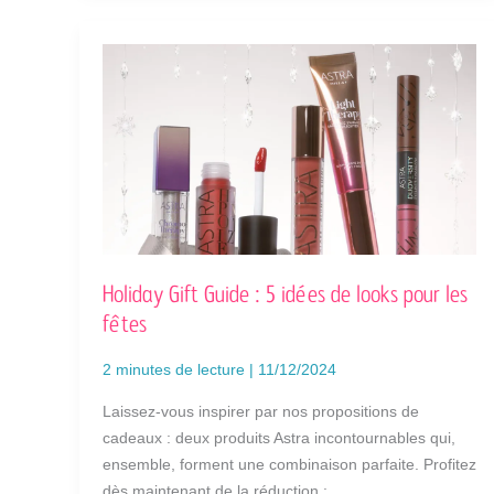
HOLIDAY
GIFT
GUIDE
:
5
IDÉES
DE
LOOKS
POUR
LES
FÊTES
Holiday Gift Guide : 5 idées de looks pour les
fêtes
2 minutes de lecture
|
11/12/2024
Laissez-vous inspirer par nos propositions de
cadeaux : deux produits Astra incontournables qui,
ensemble, forment une combinaison parfaite. Profitez
dès maintenant de la réduction :