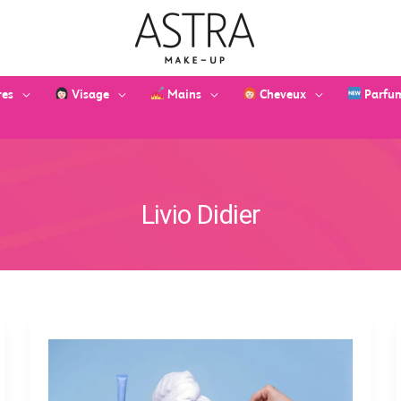
res
Visage
Mains
Cheveux
Parfu
Livio Didier
DIAGNOSTIC
ASTRA
SKIN
:
QUEL
EST
VOTRE
TYPE