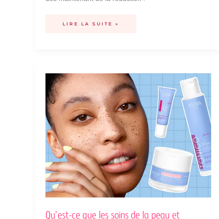
LIRE LA SUITE »
QU’EST-
CE
QUE
LES
SOINS
DE
LA
PEAU
ET
POURQUOI
AIMONS-
NOUS
TANT
CETTE
ROUTINE
BEAUTÉ
?
Qu’est-ce que les soins de la peau et