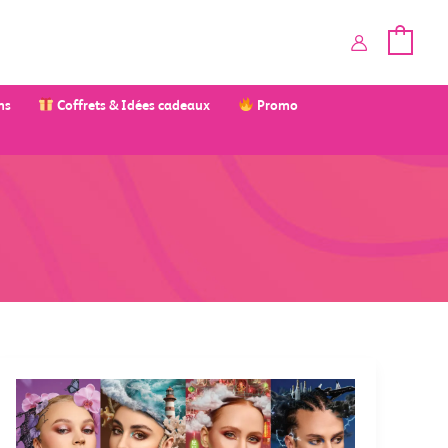
ms
Coffrets & Idées cadeaux
Promo
QUEL
UNIVERS
ASTRA
MAKEUP
VOUS
CORRESPOND
?
FAITES