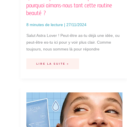
pourquoi aimons-nous tant cette routine
beauté ?
8 minutes de lecture
|
27/11/2024
Salut Astra Lover ! Peut-être as-tu déjà une idée, ou
peut-être es-tu ici pour y voir plus clair. Comme
toujours, nous sommes là pour répondre
LIRE LA SUITE »
COMMENT
UTILISER
LE
BAUME
DÉMAQUILLANT
?
NOS
CONSEILS
POUR
UN
NETTOYAGE
PARFAIT