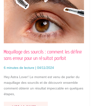
POUR
UN
RÉSULTAT
PARFAIT
Maquillage des sourcils : comment les définir
sans erreur pour un résultat parfait
6 minutes de lecture
|
04/11/2024
Hey Astra Lover! Le moment est venu de parler du
maquillage des sourcils et de découvrir ensemble
comment obtenir un résultat impeccable en quelques
étapes,