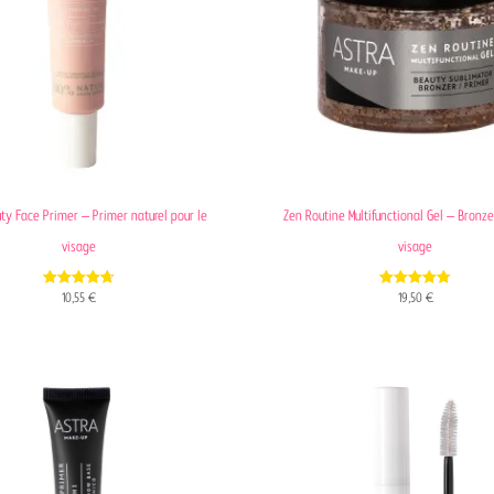
ty Face Primer – Primer naturel pour le
Zen Routine Multifunctional Gel – Bronz
visage
visage
4.71
4.80
10,55
€
19,50
€
out of 5
out of 5