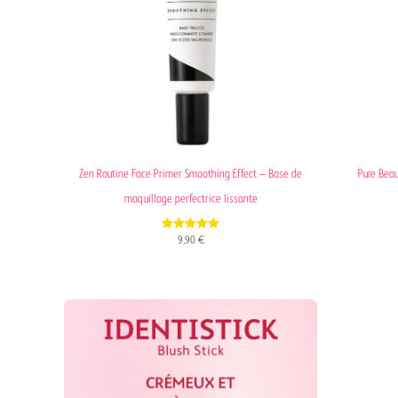
Zen Routine Face Primer Smoothing Effect – Base de
Pure Beau
maquillage perfectrice lissante
4.80
9,90
€
out of 5