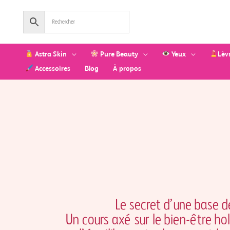
Aller
au
contenu
Astra Skin
Pure Beauty
Yeux
Lèv
Accessoires
Blog
À propos
Le secret d’une base d
Un cours axé sur le bien-être ho