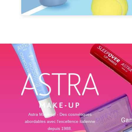
Astra Make-up - Des cosmétiques
Gam
abordables avec l'excellence italienne
depuis 1988.