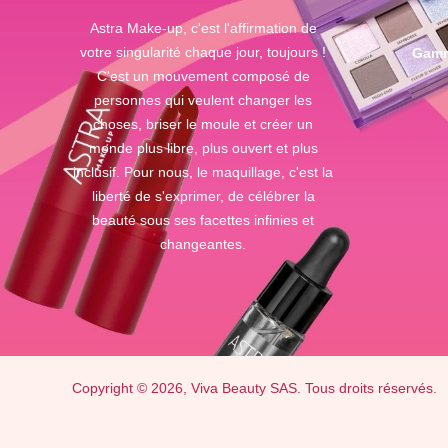
Astra Make-up, c'est l'affirmation de
votre singularité chaque jour, toujours !
Gamm
C'est un mouvement composé de
personnes qui veulent changer les
choses, briser le moule et créer un
monde plus libre, plus ouvert et plus
inclusif. Pour nous, le maquillage, c'est la
liberté de s'exprimer, de célébrer la
beauté sous ses facettes infinies et
changeantes.
Copyright © 2026, Viva Beauty SAS. Tous droits réservés.