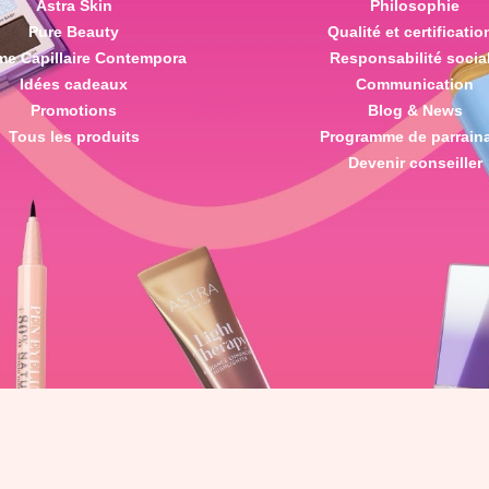
Astra Skin
Philosophie
Pure Beauty
Qualité et certificatio
e Capillaire Contempora
Responsabilité socia
Idées cadeaux
Communication
Promotions
Blog & News
Tous les produits
Programme de parrain
Devenir conseiller