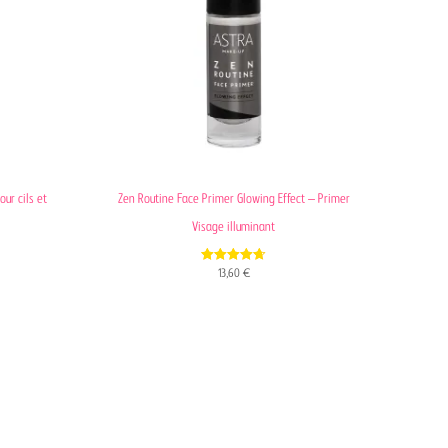
ur cils et
Zen Routine Face Primer Glowing Effect – Primer
Visage illuminant
4.70
13,60
€
out of 5