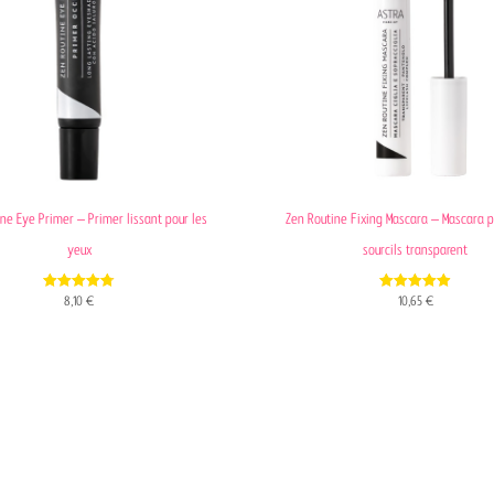
ne Eye Primer – Primer lissant pour les
Zen Routine Fixing Mascara – Mascara po
yeux
sourcils transparent
4.81
4.93
8,10
€
10,65
€
out of 5
out of 5