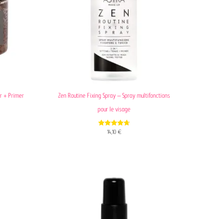
er + Primer
Zen Routine Fixing Spray – Spray multifonctions
pour le visage
4.67
14,10
€
out of 5