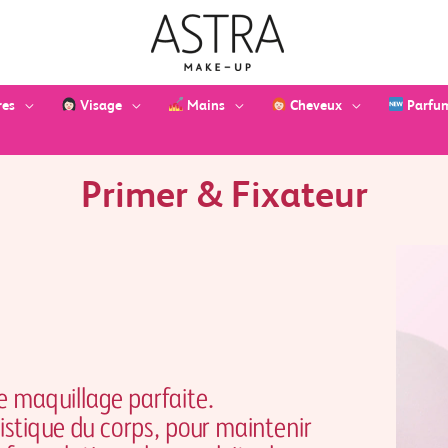
res
Visage
Mains
Cheveux
Parfu
Primer & Fixateur
e maquillage parfaite.
listique du corps, pour maintenir