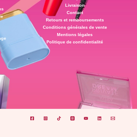
Livraison
ns
Contact
le
Retours et remboursements
Conditions générales de vente
Mentions légales
age
Politique de confidentialité