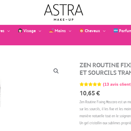
res
Visage
Mains
Cheveux
Parfu
quantité
ZEN ROUTINE FIX
de
ET SOURCILS TRA
Zen
Routine
(
13
avis client
Fixing
Noté
13
4.92
10,65
€
Mascara
sur 5
basé sur
-
Zen Routine Fixing Mascara est un ma
notations
Mascara
client
sur les sourcils, il les fixe et les m
pour
manière naturelle tout en le soignan
cils
et
Un gel cristallin aux sublimes propri
sourcils