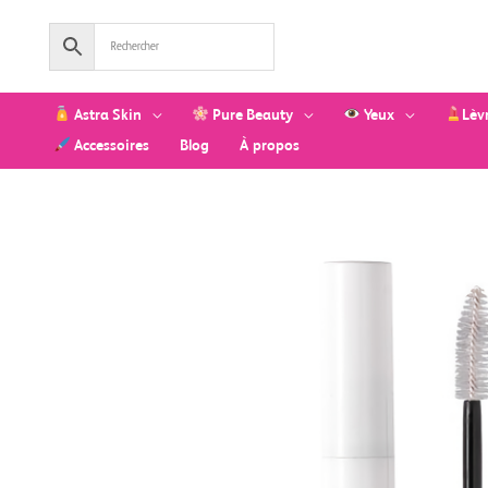
Aller
au
contenu
Astra Skin
Pure Beauty
Yeux
Lèv
Accessoires
Blog
À propos