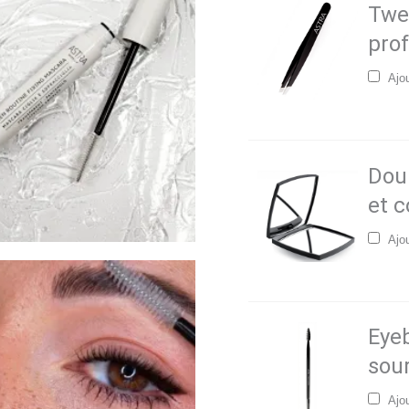
Twee
prof
Ajo
Doub
et 
Ajo
Eye
sour
Ajo