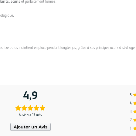
llants, sains
et parfaitement formés.
mologique.
 les fixe et les maintient en place pendant longtemps, grâce à ses principes actifs à séchage ra
4,9
5
4
3
Basé sur 13 avis
2
Ajouter un Avis
1