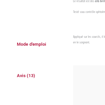
Le résultat est des
cils bri
Testé sous contrôle ophtal
Appliqué sur les sourcils, il
en le soignant.
Mode d'emploi
Avis (13)