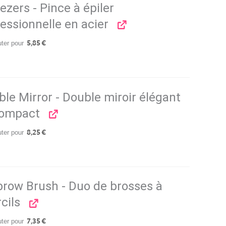
zers - Pince à épiler
essionnelle en acier
uter pour
5,85
€
le Mirror - Double miroir élégant
compact
uter pour
8,25
€
brow Brush - Duo de brosses à
cils
uter pour
7,35
€