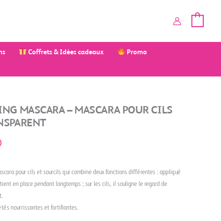
ms
Coffrets & Idées cadeaux
Promo
ING MASCARA – MASCARA POUR CILS
NSPARENT
)
scara pour cils et sourcils qui combine deux fonctions différentes : appliqué
aintient en place pendant longtemps ; sur les cils, il souligne le regard de
t.
étés nourrissantes et fortifiantes.