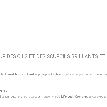
R DES CILS ET DES SOURCILS BRILLANTS ET
il les
fixe et les maintient
en place pour longtemps, grâce à ses principes actifs à sécha
ANTE
 l’action hautement nourrissante et hydratante, et le
Life Lash Complex
, un complexe à b