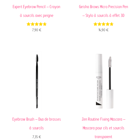
Expert Eyebrow Pencil – Crayon
Geisha Brows Micro Precision Pen
à sourcils avec peigne
– Stylo à sourcils à effet 3D
4.77
4.75
7,90
€
14,90
€
out of 5
out of 5
Eyebrow Brush – Duo de brosses
Zen Routine Fixing Mascara –
à sourcils
Mascara pour cils et sourcils
transparent
7,35
€