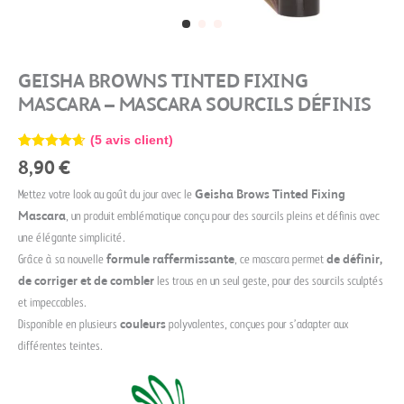
GEISHA BROWNS TINTED FIXING
MASCARA – MASCARA SOURCILS DÉFINIS
(
5
avis client)
Noté
5
4.60
8,90
€
sur 5
basé sur
Mettez votre look au goût du jour avec le
Geisha Brows Tinted Fixing
notations
client
Mascara
, un produit emblématique conçu pour des sourcils pleins et définis avec
une élégante simplicité.
Grâce à sa nouvelle
formule
raffermissante
, ce mascara permet
de définir,
de corriger et de combler
les trous en un seul geste, pour des sourcils sculptés
et impeccables.
Disponible en plusieurs
couleurs
polyvalentes, conçues pour s’adapter aux
différentes teintes.