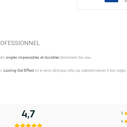
ROFESSIONNEL
 des
ongles impeccables et durables
directement chez vous.
er,
Lasting Gel Effect
est le vernis idéal pour celles qui souhaitent donner à leurs ongles
4,7
5
4