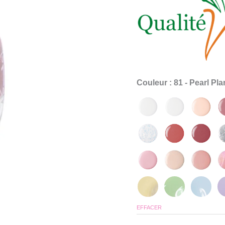
gel
Couleur
: 81 - Pearl Pl
EFFACER