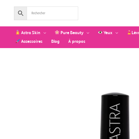
Aller
au
contenu
Astra Skin
Pure Beauty
Yeux
Lèv
Accessoires
Blog
À propos