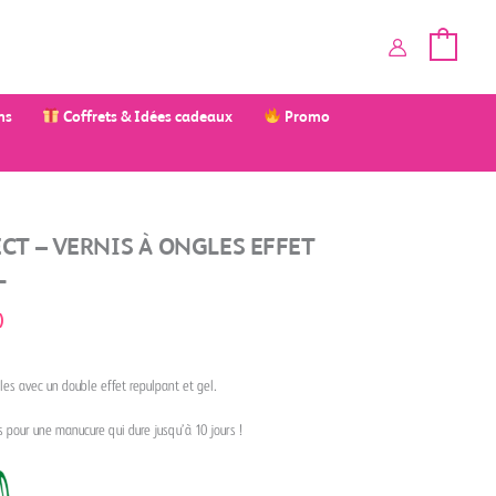
ms
Coffrets & Idées cadeaux
Promo
CT – VERNIS À ONGLES EFFET
L
)
gles avec un double effet repulpant et gel.
pour une manucure qui dure jusqu’à 10 jours !