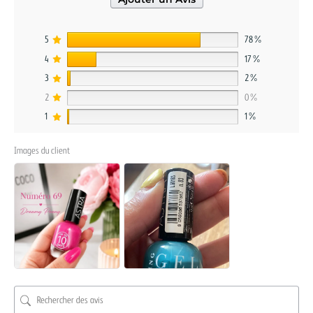
5
78%
4
17%
3
2%
2
0%
1
1%
Images du client