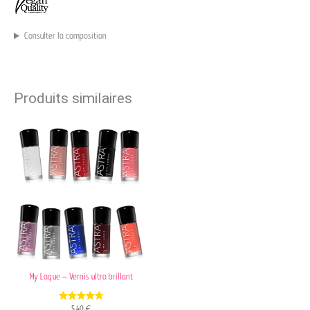
Consulter la composition
Produits similaires
My Laque – Vernis ultra brillant
4.76
5,40
€