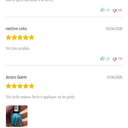
tout ce qu’on demande à un vernis
(0)
(0)
martine colas
30/04/2026
Très bon produits
(0)
(0)
Jessica Guerin
21/04/2026
Très belle couleurs facile à appliquer sur les pieds