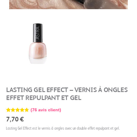
LASTING GEL EFFECT – VERNIS À ONGLES
EFFET REPULPANT ET GEL
(
76
avis client)
Noté
76
4.72
7,70
€
sur 5
basé sur
Lasting Gel Effect est le vernis à ongles avec un double effet repulpant et gel.
notations
client