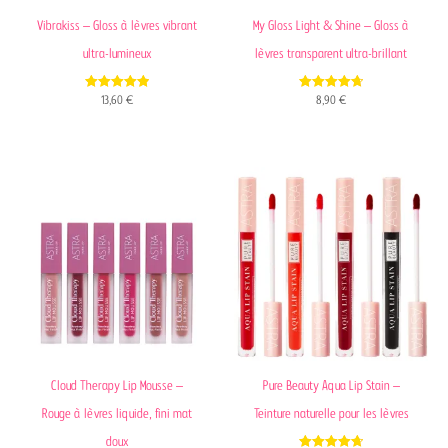
Vibrakiss – Gloss à lèvres vibrant
My Gloss Light & Shine – Gloss à
ultra-lumineux
lèvres transparent ultra-brillant
4.87
4.75
13,60
€
8,90
€
out of 5
out of 5
Cloud Therapy Lip Mousse –
Pure Beauty Aqua Lip Stain –
Rouge à lèvres liquide, fini mat
Teinture naturelle pour les lèvres
doux