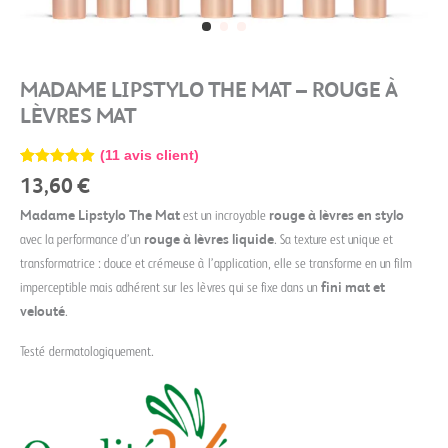
MADAME LIPSTYLO THE MAT – ROUGE À
LÈVRES MAT
(
11
avis client)
Noté
11
4.91
13,60
€
sur 5
basé sur
Madame Lipstylo The Mat
est un incroyable
rouge à lèvres en stylo
notations
client
avec la performance d’un
rouge à lèvres liquide
. Sa texture est unique et
transformatrice : douce et crémeuse à l’application, elle se transforme en un film
imperceptible mais adhérent sur les lèvres qui se fixe dans un
fini mat et
velouté
.
Testé dermatologiquement.