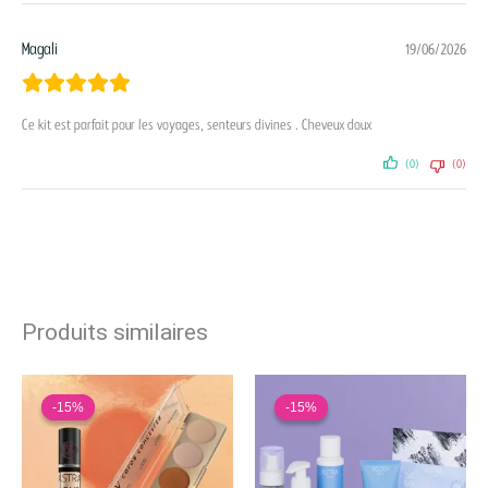
Magali
19/06/2026
Ce kit est parfait pour les voyages, senteurs divines . Cheveux doux
(0)
(0)
Produits similaires
Le
Le
Le
Le
prix
prix
prix
prix
-15%
-15%
-15%
-15%
initial
actuel
initial
actuel
était :
est :
était :
est :
26,35 €.
22,50 €.
88,15 €.
75,15 €.