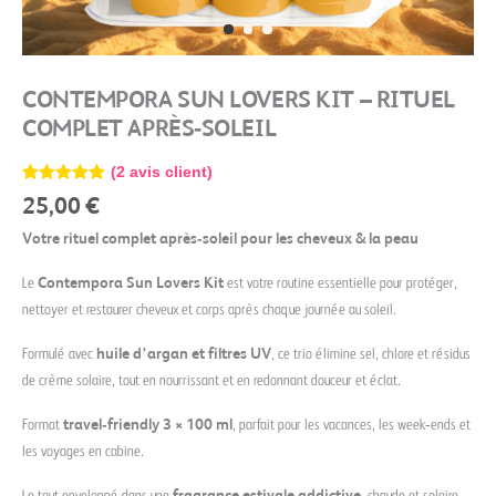
CONTEMPORA SUN LOVERS KIT – RITUEL
COMPLET APRÈS‑SOLEIL
(
2
avis client)
Noté
2
5.00
25,00
€
sur 5
basé sur
Votre rituel complet après‑soleil pour les cheveux & la peau
notations
client
Le
Contempora Sun Lovers Kit
est votre routine essentielle pour protéger,
nettoyer et restaurer cheveux et corps après chaque journée au soleil.
Formulé avec
huile d’argan et filtres UV
, ce trio élimine sel, chlore et résidus
de crème solaire, tout en nourrissant et en redonnant douceur et éclat.
Format
travel‑friendly 3 × 100 ml
, parfait pour les vacances, les week‑ends et
les voyages en cabine.
Le tout enveloppé dans une
fragrance estivale addictive
, chaude et solaire.