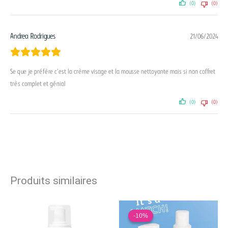
(0)
(0)
Andrea Rodrigues
21/06/2024
Se que je préfère c’est la crème visage et la mousse nettoyante mais si non coffret
très complet et génial
(0)
(0)
Produits similaires
Le
Le
prix
prix
-10%
-10%
initial
actuel