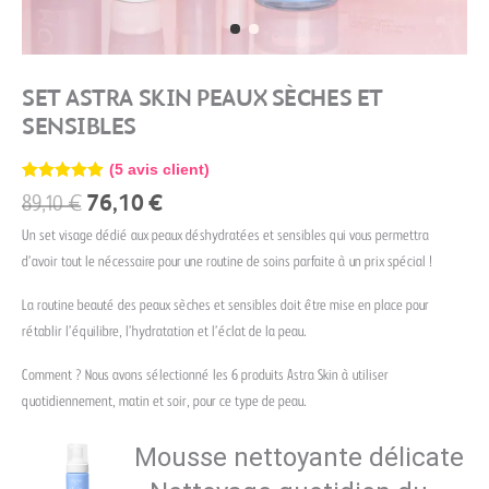
SET ASTRA SKIN PEAUX SÈCHES ET
SENSIBLES
(
5
avis client)
Noté
5
5.00
89,10
€
76,10
€
sur 5
basé sur
Un set visage dédié aux peaux déshydratées et sensibles qui vous permettra
notations
client
d’avoir tout le nécessaire pour une routine de soins parfaite à un prix spécial !
La routine beauté des peaux sèches et sensibles doit être mise en place pour
rétablir l’équilibre, l’hydratation et l’éclat de la peau.
Comment ? Nous avons sélectionné les 6 produits Astra Skin à utiliser
quotidiennement, matin et soir, pour ce type de peau.
Mousse nettoyante délicate