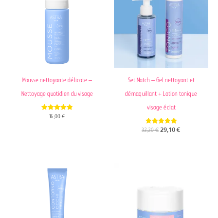
était :
est :
32,20 €.
29,10 €.
Mousse nettoyante délicate –
Set Match – Gel nettoyant et
Nettoyage quotidien du visage
démaquillant + Lotion tonique
visage éclat
4.89
16,00
€
out of 5
5.00
32,20
€
29,10
€
out of 5