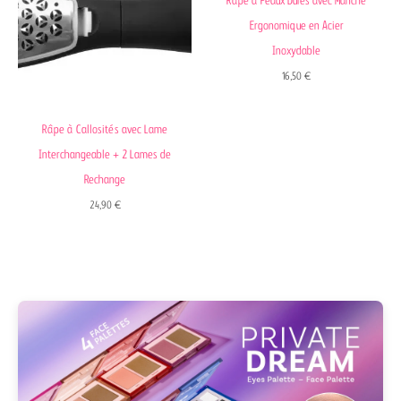
Râpe à Peaux Dures avec Manche
Ergonomique en Acier
Inoxydable
16,50
€
Râpe à Callosités avec Lame
Interchangeable + 2 Lames de
Rechange
24,90
€