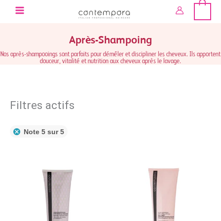
Aller
au
contenu
Après-Shampoing
Nos après-shampooings sont parfaits pour démêler et discipliner les cheveux. Ils apportent
douceur, vitalité et nutrition aux cheveux après le lavage.
Filtres actifs
Note 5 sur 5
Plage
de
prix :
15,00 €
à
22,00 €