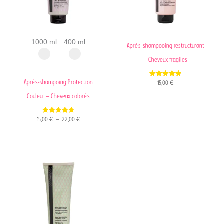
1000 ml
400 ml
Après-shampooing restructurant
– Cheveux fragiles
Après-shampoing Protection
5.00
15,00
€
out of 5
Couleur – Cheveux colorés
4.82
15,00
€
–
22,00
€
out of 5
Plage
de
prix :
15,00 €
à
22,00 €