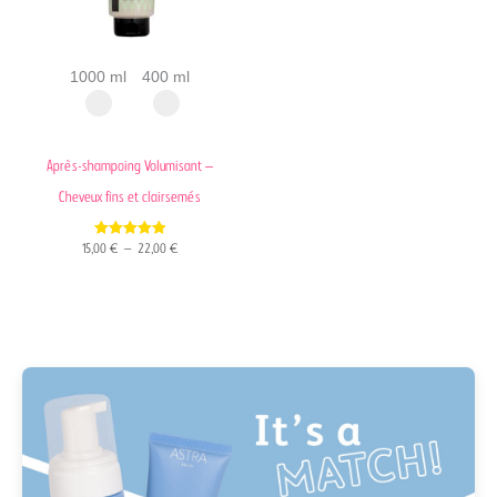
1000 ml
400 ml
Après-shampoing Volumisant –
Cheveux fins et clairsemés
5.00
15,00
€
–
22,00
€
out of 5